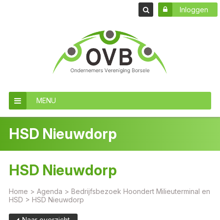
Inloggen
MENU
HSD Nieuwdorp
HSD Nieuwdorp
Home
>
Agenda
>
Bedrijfsbezoek Hoondert Milieuterminal en
HSD
>
HSD Nieuwdorp
Naar overzicht