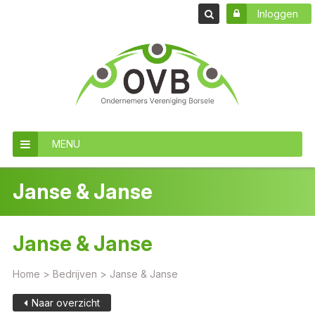
Inloggen
MENU
Janse & Janse
Janse & Janse
Home
>
Bedrijven
>
Janse & Janse
Naar overzicht