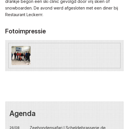
drankje begon een ski clinic gevolgd door vrij skiën of
snowboarden. De avond werd afgesloten met een diner bij
Restaurant Leckerrr.
Fotoimpressie
Agenda
Zeehondensafari I Scheldebrasserie de
26/08