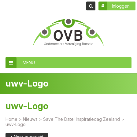
Inloggen
MENU
uwv-Logo
uwv-Logo
Home
>
Nieuws
>
Save The Date! Inspiratiedag Zeeland
>
uwv-Logo
Naar overzicht