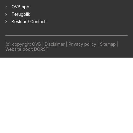
OVB app
Terugblik
Bestuur / Contact
(c) copyright OVB |
Disclaimer
|
Privacy policy
|
Sitemap
|
Website door:
DORST