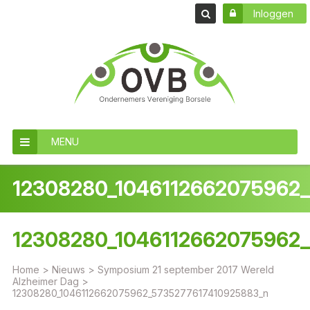
Inloggen
MENU
12308280_1046112662075962
12308280_1046112662075962
Home
>
Nieuws
>
Symposium 21 september 2017 Wereld
Alzheimer Dag
>
12308280_1046112662075962_5735277617410925883_n