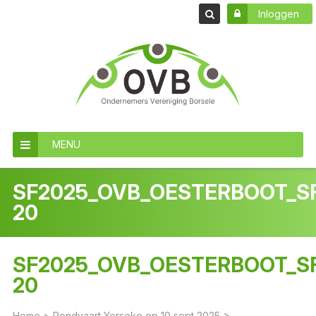
Inloggen
MENU
SF2025_OVB_OESTERBOOT_S
20
SF2025_OVB_OESTERBOOT_S
20
Home
>
Rondvaart Yerseke op 10 sept 2025
>