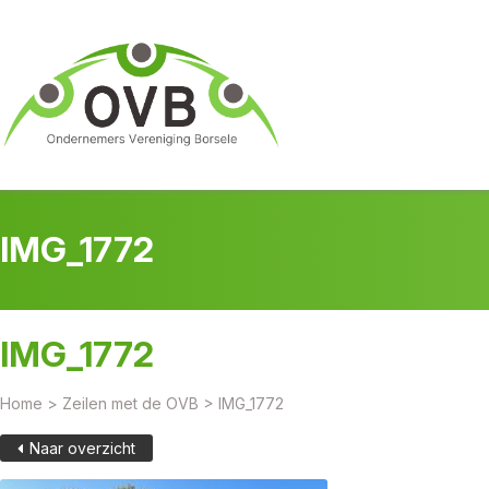
IMG_1772
IMG_1772
Home
>
Zeilen met de OVB
>
IMG_1772
Naar overzicht