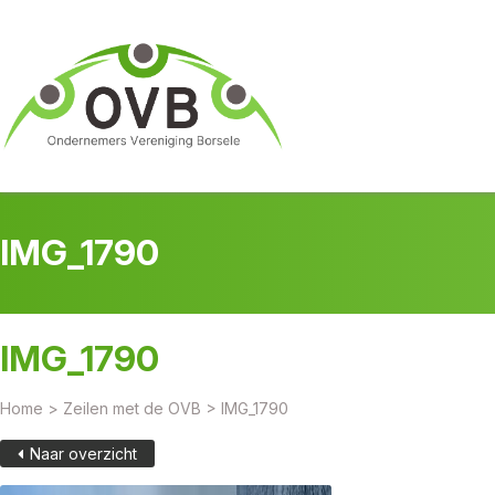
IMG_1790
IMG_1790
Home
>
Zeilen met de OVB
>
IMG_1790
Naar overzicht