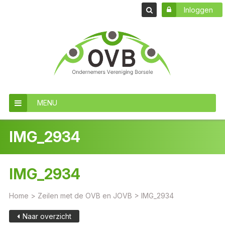
Inloggen
MENU
IMG_2934
IMG_2934
Home
>
Zeilen met de OVB en JOVB
>
IMG_2934
Naar overzicht