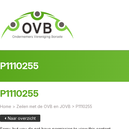
P1110255
P1110255
Home
>
Zeilen met de OVB en JOVB
>
P1110255
Naar overzicht
Sorry, but you do not have permission to view this content.