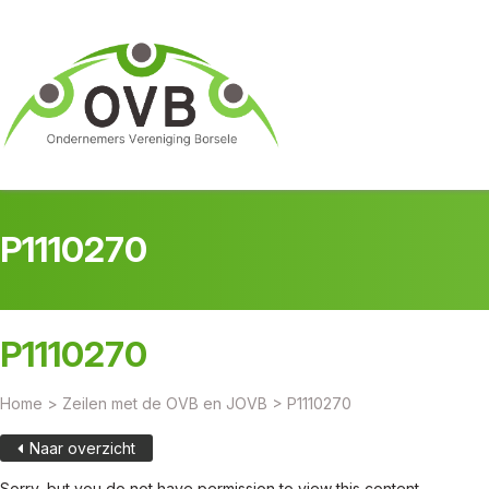
P1110270
P1110270
Home
>
Zeilen met de OVB en JOVB
>
P1110270
Naar overzicht
Sorry, but you do not have permission to view this content.