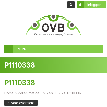
Inloggen
MENU
P1110338
P1110338
Home
>
Zeilen met de OVB en JOVB
>
P1110338
Naar overzicht