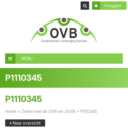
Inloggen
MENU
P1110345
P1110345
Home
>
Zeilen met de OVB en JOVB
>
P1110345
Naar overzicht